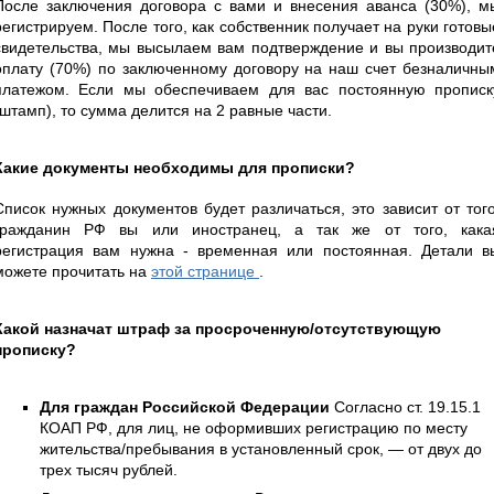
После заключения договора с вами и внесения аванса (30%), м
регистрируем. После того, как собственник получает на руки готовы
свидетельства, мы высылаем вам подтверждение и вы производит
оплату (70%) по заключенному договору на наш счет безналичны
платежом. Если мы обеспечиваем для вас постоянную прописк
(штамп), то сумма делится на 2 равные части.
Какие документы необходимы для прописки?
Список нужных документов будет различаться, это зависит от того
гражданин РФ вы или иностранец, а так же от того, кака
регистрация вам нужна - временная или постоянная. Детали в
можете прочитать на
этой странице
.
Какой назначат штраф за просроченную/отсутствующую
прописку?
Для граждан Российской Федерации
Согласно ст. 19.15.1
КОАП РФ, для лиц, не оформивших регистрацию по месту
жительства/пребывания в установленный срок, — от двух до
трех тысяч рублей.