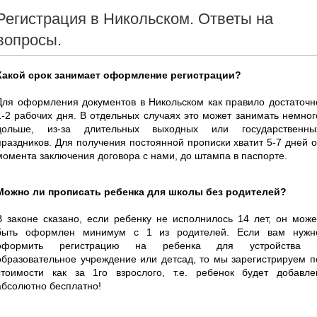
Регистрация в Никольском. Ответы на
вопросы.
Какой срок занимает оформление регистрации?
Для оформления документов в Никольском как правило достаточн
1-2 рабочих дня. В отдельных случаях это может занимать немног
дольше, из-за длительных выходных или государственны
праздников. Для получения постоянной прописки хватит 5-7 дней о
момента заключения договора с нами, до штампа в паспорте.
Можно ли прописать ребенка для школы без родителей?
В законе сказано, если ребенку не исполнилось 14 лет, он може
быть оформлен минимум с 1 из родителей. Если вам нужн
оформить регистрацию на ребенка для устройства 
образовательное учреждение или детсад, то мы зарегистрируем п
стоимости как за 1го взрослого, т.е. ребенок будет добавле
абсолютно бесплатно!